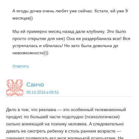
А ягоды дочка очень любят уже сейчас. Кстати, ей уже 9
месяцев))
Мы ей примерно месяц назад дали клубнику. Это было
просто открытие для нее) Она ее раздербанила всю! Вся
устряпалась и облилась! Но зато была довольна до
невозможности)))
Ответить
Санчо
05.10.2016 в 09:51
Дело в том, что реклама — это особенный телевизионный
продукт, по большей части подспудно (психологически)
сильно влияющий на психику человека. А следовательно
давать ее смотреть ребенку в столь раннем возрасте —
означает подвергать его мозг маленькой психо-атаке. Не