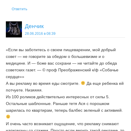
Ответить
Денчик
28.06.2016 в 08:39
«Если вы заботитесь о своем пищеварении, мой добрый
совет — не говорите за обедом о большевизме и о
медицине. И — боже вас сохрани — не читайте до обеда
советских газет. — © проф Преображенский к/ф «Собачье
сердце»»
А вы рекламу во время еды смотрите.
Да еще ребенка ей
потчуете. Низяяяя.
Из 100 роликов действительно интересных от силы 5.
Остальные шаблонные. Раньше тетя Ася с порошком
шарилась по квартирам, теперь балбес зеленый с активией.
И очень часто возникает ощущение, что рекламу снимают
наркоманы со стажем. Просто если верить такой рекламе, то