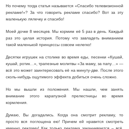
Но почему тогда статья называется «Спасибо телевизионной
рекламе!»? За что говорить рекламе спасибо? Вот за эту
маленькую лялечку и спасибо!
Моей дочке 8 месяцев. Мы кормим её 5 раз в день. Каждый
раз это целая история. Потому что завладеть вниманием
такой маленькой принцессы совсем нелегко!
Десятки игрушек на столике во время еды, песенки «Кушай,
кушай, ротик…», трапезные молитвы «За маму, за папу…» —
всё это может заинтересовать её на минуту-две. После этого
сколь-нибудь ощутимого эффекта добиться очень сложно.
Но мы вышли из положения. Мы нашли, чем занять
внимание этого карапузной прелестницы во время
кормления.
Думаю, Вы догадались. Когда она смотрит рекламу, то
просто вся поглощена ею! Причем ей нравится смотреть
именно рекламу! Как только реклама заканчивается – всё,