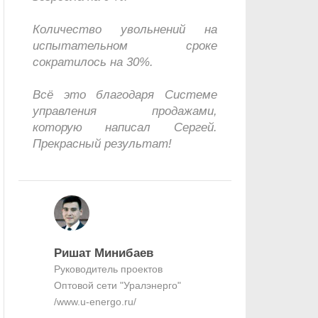
Видно, как
Количество увольнений на
сделать з
испытательном сроке
чувствует
сократилось на 30%.
важно.
Всё это благодаря Системе
Он никогд
управления продажами,
сроки – вс
которую написал Сергей.
Будем про
Прекрасный результат!
Сергеем. И 
Ришат Минибаев
Геннади
Руководитель проектов
Генеральн
Оптовой сети "Уралэнерго"
компании 
/www.u-energo.ru/
клик" /www.