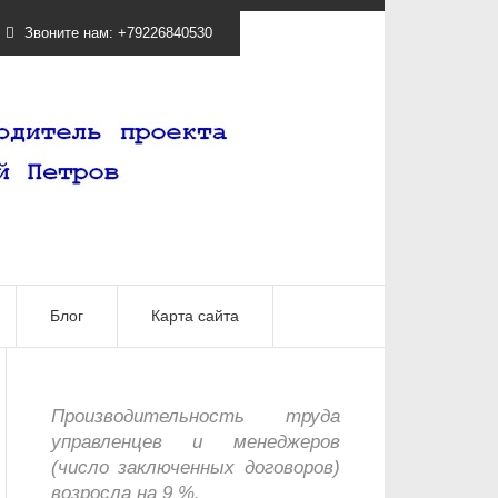
Звоните нам:
+79226840530
Блог
Карта сайта
Производительность труда
Рад, что 
управленцев и менеджеров
Сергеем. К
(число заключенных договоров)
душой.
возросла на 9 %.